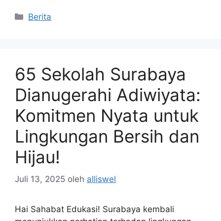
Kategori
Berita
65 Sekolah Surabaya
Dianugerahi Adiwiyata:
Komitmen Nyata untuk
Lingkungan Bersih dan
Hijau!
Juli 13, 2025
oleh
alliswel
Hai Sahabat Edukasi! Surabaya kembali