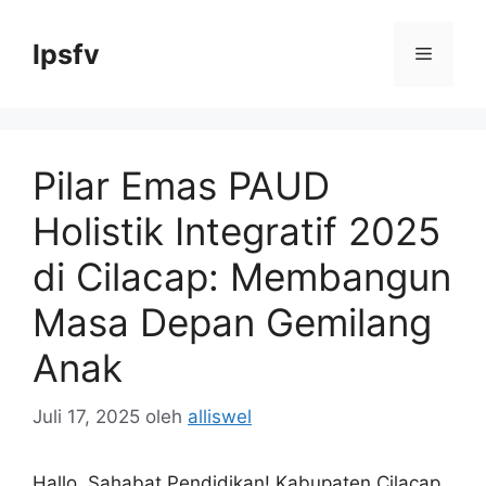
Langsung
ke
lpsfv
Menu
isi
Pilar Emas PAUD
Holistik Integratif 2025
di Cilacap: Membangun
Masa Depan Gemilang
Anak
Juli 17, 2025
oleh
alliswel
Hallo, Sahabat Pendidikan! Kabupaten Cilacap